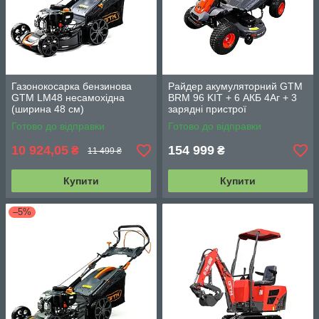
Газонокосарка бензинова
Райдер акумуляторний GTM
GTM LM48 несамохідна
BRM 96 KIT + 6 АКБ 4Аг + 3
(ширина 48 см)
зарядні пристрої
Готово до відправки
Готово до відправки
10 924,05
154 999
₴
₴
11 499 ₴
Купити
Купити
–5%