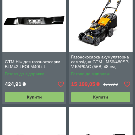
Газонокосарка акумуляторна
GTM Ніж для газонокосарки
самохідна GTM LM56/480SP-
BLM42 LEOLM40Li-L
V КАРКАС (56В, 48 см,
варіатор)
Готово до відправки
Готово до відправки
424,91
15 199,05
₴
₴
15 999 ₴
Купити
Купити