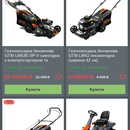
Газонокосарка бензинова
Газонокосарка бензинова
GTM LM53E-SP-V самохідна
GTM LM42 несамохідна
з електростартером та
(ширина 42 см)
варіатором
Готово до відправки
Готово до відправки
20 424,05
8 549,05
₴
₴
21 499 ₴
8 999 ₴
Купити
Купити
–5%