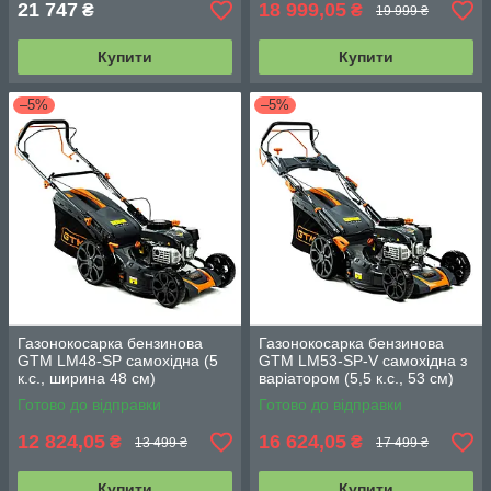
21 747
18 999,05
₴
₴
19 999 ₴
Купити
Купити
–5%
–5%
Газонокосарка бензинова
Газонокосарка бензинова
GTM LM48-SP самохідна (5
GTM LM53-SP-V самохідна з
к.с., ширина 48 см)
варіатором (5,5 к.с., 53 см)
Готово до відправки
Готово до відправки
12 824,05
16 624,05
₴
₴
13 499 ₴
17 499 ₴
Купити
Купити