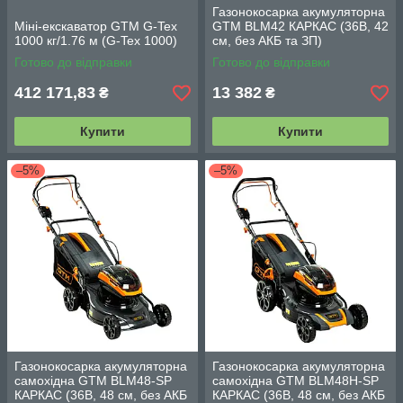
Газонокосарка акумуляторна
Міні-екскаватор GTM G-Tex
GTM BLM42 КАРКАС (36В, 42
1000 кг/1.76 м (G-Tex 1000)
см, без АКБ та ЗП)
Готово до відправки
Готово до відправки
412 171,83
13 382
₴
₴
Купити
Купити
–5%
–5%
Газонокосарка акумуляторна
Газонокосарка акумуляторна
самохідна GTM BLM48-SP
самохідна GTM BLM48H-SP
КАРКАС (36В, 48 см, без АКБ
КАРКАС (36В, 48 см, без АКБ