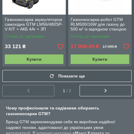
Газонокосарка акумуляторна
Газонокосарка-робот GTM
самохідна GTM LM56/480SP-
RLM500/16W для газону до
V KIT + АКБ 4Аг + ЗП
500 м² із зарядною станцією
та комплектом для
Готово до відправки
Готово до відправки
встановлення
33 121
17 099,05
₴
₴
17 999 ₴
Купити
Купити
Показати ще
1
/ 2
Чому професіонали та садівники обирають
газонокосарки GTM?
Бренд GTM зарекомендував себе як виробник надійної
садової техніки, адаптованої до українських умов
експлуатації. В інтернет-магазині
«Максі Клімат»
ви