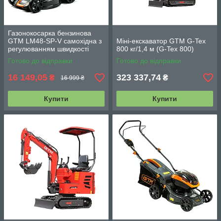
Газонокосарка бензинова
GTM LM48-SP-V самохідна з
Міні-екскаватор GTM G-Tex
регулюванням швидкості
800 кг/1,4 м (G-Tex 800)
(варіатор)
Готово до відправки
Готово до відправки
16 149,05
323 337,74
₴
₴
16 999 ₴
Купити
Купити