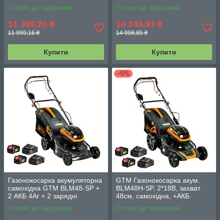
та ЗП)
та ЗП)
Готово до відправки
Готово до відправки
11 399,20
14 248,91
₴
₴
11 999,16 ₴
14 998,85 ₴
Купити
Купити
–5%
Газонокосарка акумуляторна
GTM Газонокосарка акум.
самохідна GTM BLM48-SP +
BLM48H-SP, 2*18В, захват
2 АКБ 4Аг + 2 зарядні
48см, самохідна, +АКБ
пристрої
4Аг-2шт., ЗП-2шт.
Готово до відправки
Готово до відправки