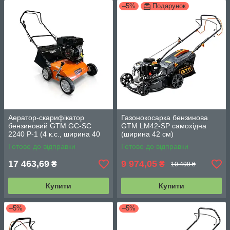
–5%
Подарунок
Аератор-скарифікатор
Газонокосарка бензинова
бензиновий GTM GC-SC
GTM LM42-SP самохідна
2240 P-1 (4 к.с., ширина 40
(ширина 42 см)
см)
Готово до відправки
Готово до відправки
17 463,69
9 974,05
₴
₴
10 499 ₴
Купити
Купити
–5%
–5%