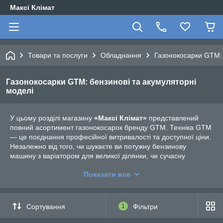
Максі Клімат
Товари та послуги
Обладнання
Газонокосарки GTM: 
Газонокосарки GTM: бензинові та акумуляторні
моделі
У цьому розділі магазину
«Максі Клімат»
представлений
повний асортимент газонокосарок бренду GTM. Техніка GTM
— це поєднання професійної витривалості та доступної ціни.
Незалежно від того, чи шукаєте ви потужну бензинову
машину з варіатором для великої ділянки, чи сучасну
акумуляторну модель на 56В для комфортної роботи без
Показати все
шуму — у нас є ідеальне рішення для вашого газону.
Сортування
1
Фільтри