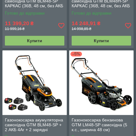
самохідна GTM BLM48-SP
самохідна GTM BLM48H-SP
КАРКАС (36В, 48 см, без АКБ
КАРКАС (36В, 48 см, без АКБ
та ЗП)
та ЗП)
Готово до відправки
Готово до відправки
11 399,20
14 248,91
₴
₴
11 999,16 ₴
14 998,85 ₴
Купити
Купити
–5%
Газонокосарка акумуляторна
Газонокосарка бензинова
самохідна GTM BLM48-SP +
GTM LM48-SP самохідна (5
2 АКБ 4Аг + 2 зарядні
к.с., ширина 48 см)
пристрої