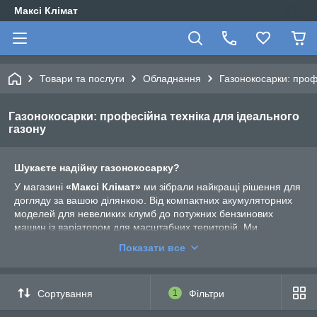
Максі Клімат
Товари та послуги
Обладнання
Газонокосарки: проф
Газонокосарки: професійна техніка для ідеального
газону
Шукаєте надійну газонокосарку?
У магазині
«Максі Клімат»
ми зібрали найкращі рішення для
догляду за вашою ділянкою. Від компактних акумуляторних
моделей для невеликих клумб до потужних бензинових
машин із варіатором для масштабних територій. Ми
пропонуємо тільки перевірені бренди —
GTM
та
EGO
, які
Показати все
гарантують бездоганний зріз та довгу службу.
Сортування
1
Фільтри