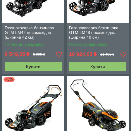
Газонокосарка бензинова
Газонокосарка бензинова
GTM LM42 несамохідна
GTM LM48 несамохідна
(ширина 42 см)
(ширина 48 см)
Готово до відправки
Готово до відправки
8 549,05
10 924,05
₴
₴
8 999 ₴
11 499 ₴
Купити
Купити
–5%