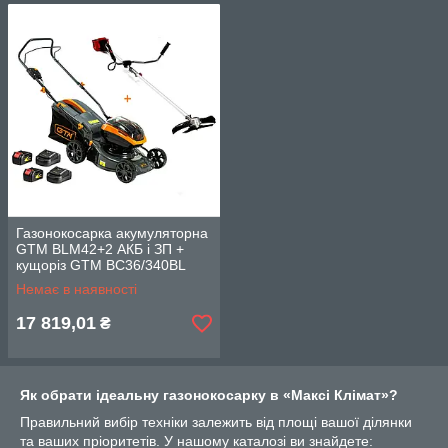
Газонокосарка акумуляторна
GTM BLM42+2 АКБ і ЗП +
кущоріз GTM BC36/340BL
(BLM42+BC36/340BL_PROM
Немає в наявності
O)
17 819,01
₴
Як обрати ідеальну газонокосарку в «Максі Клімат»?
Правильний вибір техніки залежить від площі вашої ділянки
та ваших пріоритетів. У нашому каталозі ви знайдете: