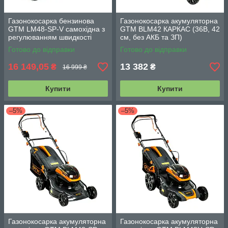
Газонокосарка бензинова
Газонокосарка акумуляторна
GTM LM48-SP-V самохідна з
GTM BLM42 КАРКАС (36В, 42
регулюванням швидкості
см, без АКБ та ЗП)
(варіатор)
Готово до відправки
Готово до відправки
16 149,05
13 382
₴
₴
16 999 ₴
Купити
Купити
–5%
–5%
Газонокосарка акумуляторна
Газонокосарка акумуляторна