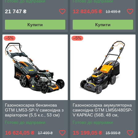
Готово до відправки
Готово до відправки
21 747
12 824,05
₴
₴
13 499 ₴
Купити
Купити
–5%
–5%
Газонокосарка бензинова
Газонокосарка акумуляторна
GTM LM53-SP-V самохідна з
самохідна GTM LM56/480SP-
варіатором (5,5 к.с., 53 см)
V КАРКАС (56В, 48 см,
варіатор)
Готово до відправки
Готово до відправки
16 624,05
15 199,05
₴
₴
17 499 ₴
15 999 ₴