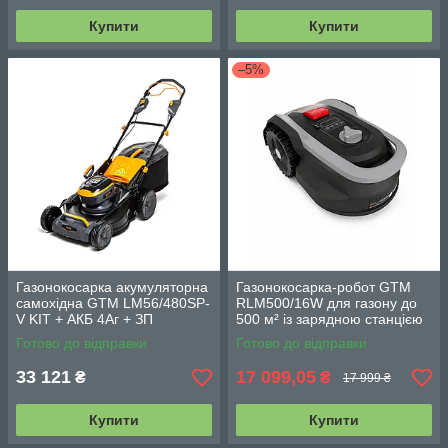
Купити
Купити
–5%
Газонокосарка акумуляторна
Газонокосарка-робот GTM
самохідна GTM LM56/480SP-
RLM500/16W для газону до
V KIT + АКБ 4Аг + ЗП
500 м² із зарядною станцією
та комплектом для
Готово до відправки
Готово до відправки
встановлення
33 121
17 099,05
₴
₴
17 999 ₴
Купити
Купити