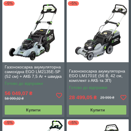
–5%
–5%
Газонокосарка акумуляторна
Газонокосарка акумуляторна
самохідна EGO LM2135E-SP
EGO LM1701E (56 В, 42 см,
(52 см) + АКБ 7,5 Аг + швидка
комплект з АКБ та ЗП)
зарядка
Готово до відправки
Готово до відправки
56 049,07
₴
28 499,05
₴
29 999 ₴
58 999,02 ₴
Купити
Купити
–5%
–5%