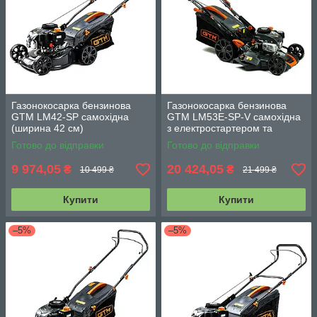
Газонокосарка бензинова
Газонокосарка бензинова
GTM LM42-SP самохідна
GTM LM53E-SP-V самохідна
(ширина 42 см)
з електростартером та
варіатором
Готово до відправки
Готово до відправки
9 974,05
20 424,05
₴
₴
10 499 ₴
21 499 ₴
Купити
Купити
–5%
–5%