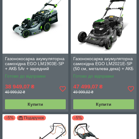
Газонокосарка акумуляторна
Газонокосарка акумуляторна
самохідна EGO LM1903E-SP
самохідна EGO LM2021E-SP
+ АКБ 5Аг + зарядний
(50 см, металева дека) + АКБ
пристрій
5Аг + ЗП
Готово до відправки
Готово до відправки
38 949,07
47 499,07
₴
₴
40 999,02 ₴
49 999,02 ₴
Купити
Купити
–5%
Подарунок
–5%