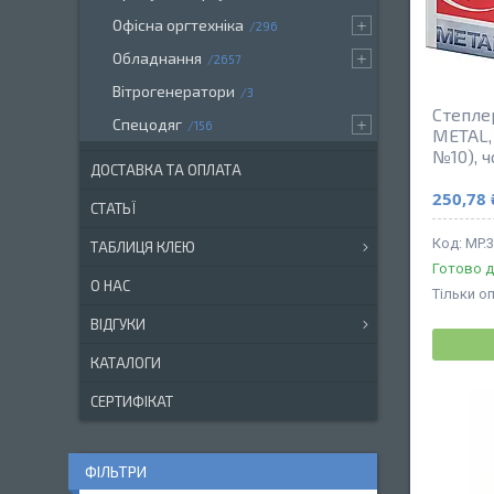
Офісна оргтехніка
296
Обладнання
2657
Вітрогенератори
3
Степле
Спецодяг
156
METAL, 
№10), 
ДОСТАВКА ТА ОПЛАТА
250,78 
СТАТЬЇ
MP.
ТАБЛИЦЯ КЛЕЮ
Готово д
О НАС
Тільки о
ВІДГУКИ
КАТАЛОГИ
СЕРТИФІКАТ
ФІЛЬТРИ