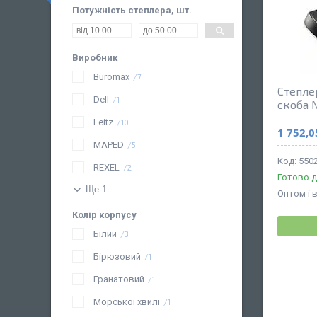
Потужність степлера, шт.
Виробник
Buromax
7
Степле
Dell
1
скоба 
Leitz
10
1 752,0
MAPED
5
5502
REXEL
2
Готово д
Ще 1
Оптом і 
Колір корпусу
Білий
3
Бірюзовий
1
Гранатовий
1
Морської хвилі
1