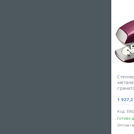
Степлер
метале
гранат
1 927,2
5562
Готово д
Оптом і 