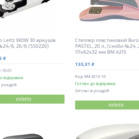
р Leitz WOW 30 аркушів
Степлер пластиковий Bur
№24/6, 26/6 (550220)
PASTEL, 20 л., (скоби №24, 
111х62х32 мм BM.4215
5 ₴
133,31 ₴
-10-01
BM.4215-10
о відправки
Готово до відправки
в роздріб
Оптом і в роздріб
КУПИТИ
КУПИТИ