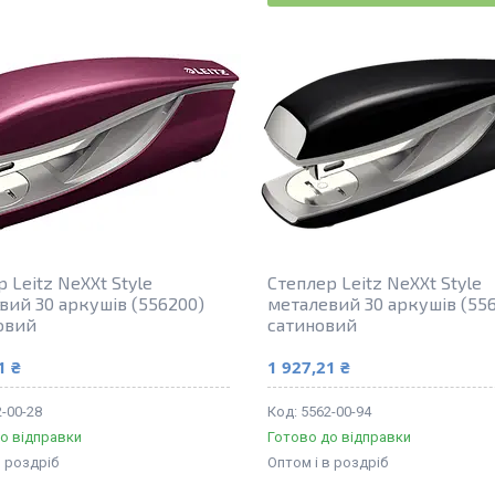
 Leitz NeXXt Style
Степлер Leitz NeXXt Style
вий 30 аркушів (556200)
металевий 30 аркушів (55
овий
сатиновий
1 ₴
1 927,21 ₴
-00-28
5562-00-94
о відправки
Готово до відправки
в роздріб
Оптом і в роздріб