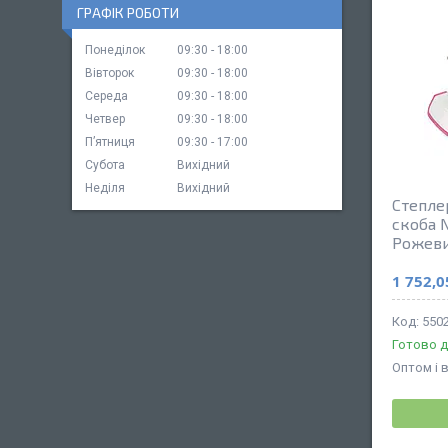
ГРАФІК РОБОТИ
Понеділок
09:30
18:00
Вівторок
09:30
18:00
Середа
09:30
18:00
Четвер
09:30
18:00
Пʼятниця
09:30
17:00
Субота
Вихідний
Неділя
Вихідний
Степле
скоба 
Рожев
1 752,0
5502
Готово д
Оптом і 