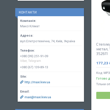
КОНТАКТИ
Максі Клімат
вул.Елетротехнічна, 74, Київ, Україна
Степле
метал, 
352611
+380 (99) 251-91-09
Viber, Telegram
177,23 
+380 (67) 139-89-13
MP.
Готово д
http://maxi.kiev.ua
Тільки о
maxi@maxi.kiev.ua