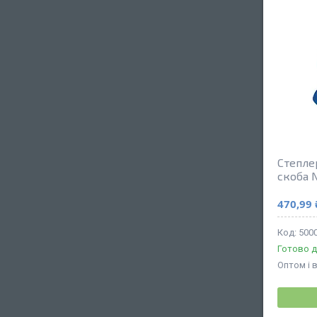
Степле
скоба 
470,99 
500
Готово д
Оптом і 