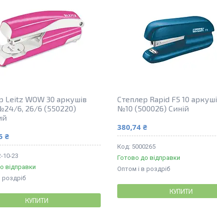
р Leitz WOW 30 аркушів
Степлер Rapid F5 10 аркуш
№24/6, 26/6 (550220)
№10 (500026) Синій
ий
380,74 ₴
5 ₴
5000265
-10-23
Готово до відправки
о відправки
Оптом і в роздріб
в роздріб
КУПИТИ
КУПИТИ