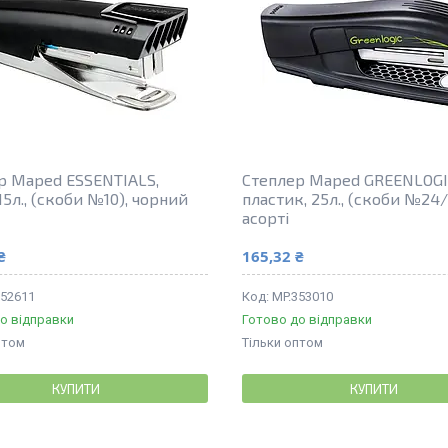
р Maped ESSENTIALS,
Степлер Maped GREENLOGI
15л., (скоби №10), чорний
пластик, 25л., (скоби №24/
асорті
₴
165,32 ₴
352611
MP.353010
о відправки
Готово до відправки
птом
Тільки оптом
КУПИТИ
КУПИТИ