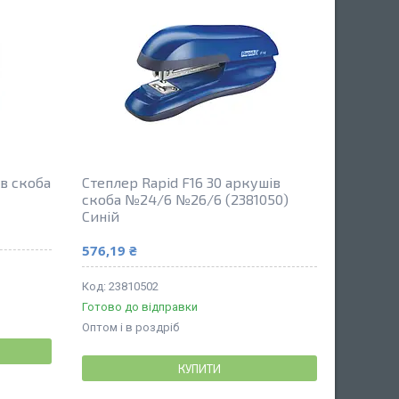
ів скоба
Степлер Rapid F16 30 аркушів
скоба №24/6 №26/6 (2381050)
Синій
576,19 ₴
23810502
Готово до відправки
Оптом і в роздріб
КУПИТИ