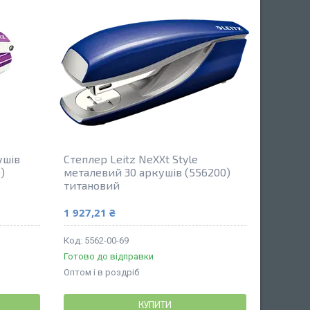
ушів
Степлер Leitz NeXXt Style
)
металевий 30 аркушів (556200)
титановий
1 927,21 ₴
5562-00-69
Готово до відправки
Оптом і в роздріб
КУПИТИ