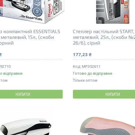
р компактний ESSENTIALS
Степлер настільний START,
металевий, 15л., (скоби
металевий, 25л., (скоби №
чорний
26/6), сірий
₴
177,23 ₴
392710
MP.352611
о відправки
Готово до відправки
птом
Тільки оптом
КУПИТИ
КУПИТИ