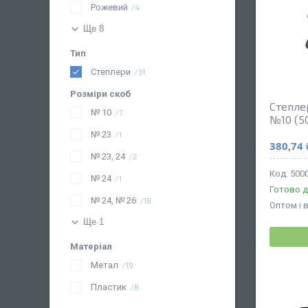
Рожевий
4
Ще 8
Тип
Степлери
31
Розміри скоб
Степлер
№ 10
7
№10 (5
№ 23
1
380,74 
№ 23, 24
2
500
№ 24
1
Готово д
№ 24, № 26
18
Оптом і 
Ще 1
Матеріал
Метал
19
Пластик
8