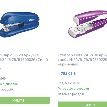
р Rapid F6 20 аркушів
Степлер Leitz WOW 30 арк
№24/6 26/6 (500026) Синій
скоба №24/6, 26/6 (550220
черничный
₴
1 752,05 ₴
0269
5502-10-62
о відправки
Готово до відправки
в роздріб
Оптом і в роздріб
КУПИТИ
КУПИТИ