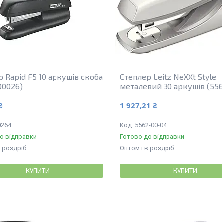
 Rapid F5 10 аркушів скоба
Степлер Leitz NeXXt Style
00026)
металевий 30 аркушів (55
₴
1 927,21 ₴
0264
5562-00-04
о відправки
Готово до відправки
в роздріб
Оптом і в роздріб
КУПИТИ
КУПИТИ