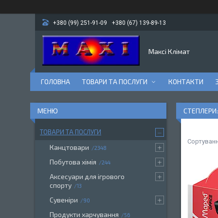
+380 (99) 251-91-09
+380 (67) 139-89-13
Максі Клімат
ГОЛОВНА
ТОВАРИ ТА ПОСЛУГИ
КОНТАКТИ
СТЕПЛЕРИ:
ТОВАРИ ТА ПОСЛУГИ
Канцтовари
2348
Побутова хімія
244
Аксесуари для ігрового
спорту
13
Сувеніри
90
Продукти харчування
56