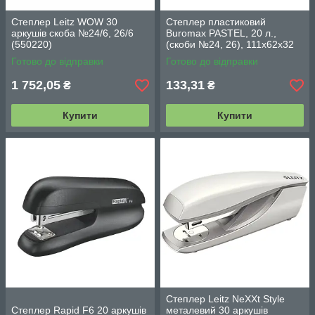
Степлер Leitz WOW 30
Степлер пластиковий
аркушів скоба №24/6, 26/6
Buromax PASTEL, 20 л.,
(550220)
(скоби №24, 26), 111х62х32
мм BM.4215
Готово до відправки
Готово до відправки
1 752,05
133,31
₴
₴
Купити
Купити
Степлер Leitz NeXXt Style
Степлер Rapid F6 20 аркушів
металевий 30 аркушів