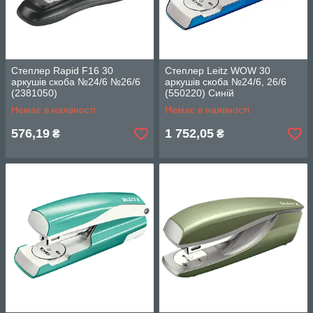
Степлер Rapid F16 30
Степлер Leitz WOW 30
аркушів скоба №24/6 №26/6
аркушів скоба №24/6, 26/6
(2381050)
(550220) Синій
Немає в наявності
Немає в наявності
576,19
1 752,05
₴
₴