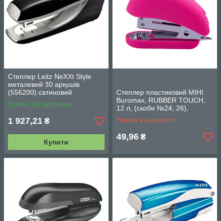
Степлер Leitz NeXXt Style
металевий 30 аркушів
(556200) сатиновий
Степлер пластиковий МІНІ
Buromax, RUBBER TOUCH,
Готово до відправки
12 л, (скоби №24; 26),
66x30x46 мм, Рожевий
1 927,21
Немає в наявності
₴
49,96
₴
Купити