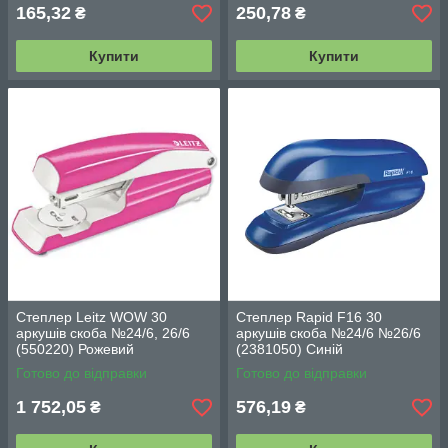
165,32
250,78
₴
₴
Купити
Купити
Степлер Leitz WOW 30
Степлер Rapid F16 30
аркушів скоба №24/6, 26/6
аркушів скоба №24/6 №26/6
(550220) Рожевий
(2381050) Синій
Готово до відправки
Готово до відправки
1 752,05
576,19
₴
₴